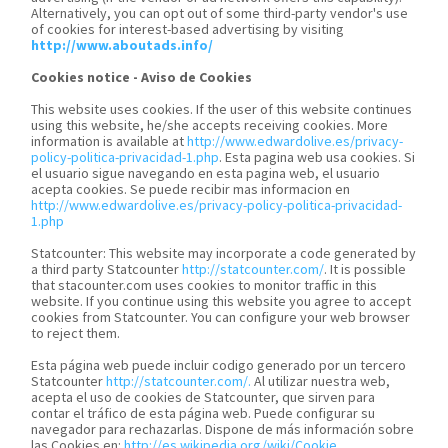
Alternatively, you can opt out of some third-party vendor's use
of cookies for interest-based advertising by visiting
http://www.aboutads.info/
Cookies notice - Aviso de Cookies
This website uses cookies. If the user of this website continues
using this website, he/she accepts receiving cookies. More
information is available at
http://www.edwardolive.es/privacy-
policy-politica-privacidad-1.php
. Esta pagina web usa cookies. Si
el usuario sigue navegando en esta pagina web, el usuario
acepta cookies. Se puede recibir mas informacion en
http://www.edwardolive.es/privacy-policy-politica-privacidad-
1.php
Statcounter: This website may incorporate a code generated by
a third party Statcounter
http://statcounter.com/
. It is possible
that stacounter.com uses cookies to monitor traffic in this
website. If you continue using this website you agree to accept
cookies from Statcounter. You can configure your web browser
to reject them.
Esta página web puede incluir codigo generado por un tercero
Statcounter
http://statcounter.com/.
Al utilizar nuestra web,
acepta el uso de cookies de Statcounter, que sirven para
contar el tráfico de esta página web. Puede configurar su
navegador para rechazarlas. Dispone de más información sobre
las Cookies en:
http://es.wikipedia.org/wiki/Cookie