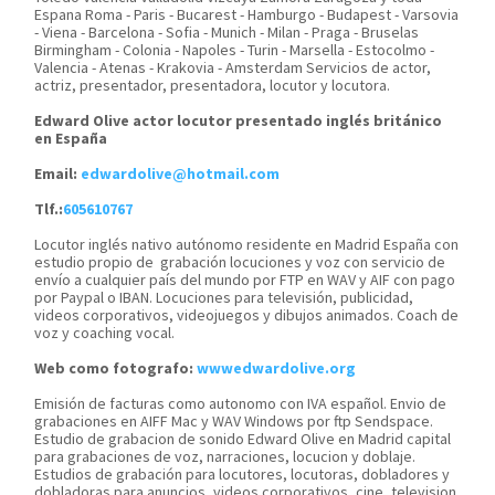
Espana Roma - Paris - Bucarest - Hamburgo - Budapest - Varsovia
- Viena - Barcelona - Sofia - Munich - Milan - Praga - Bruselas
Birmingham - Colonia - Napoles - Turin - Marsella - Estocolmo -
Valencia - Atenas - Krakovia - Amsterdam Servicios de actor,
actriz, presentador, presentadora, locutor y locutora.
Edward Olive actor locutor presentado inglés británico
en España
Email:
edwardolive@hotmail.com
Tlf.:
605610767
Locutor inglés nativo autónomo residente en Madrid España con
estudio propio de grabación locuciones y voz con servicio de
envío a cualquier país del mundo por FTP en WAV y AIF con pago
por Paypal o IBAN.
Locuciones para televisión, publicidad,
videos corporativos, videojuegos y dibujos animados. Coach de
voz y coaching vocal.
Web como fotografo:
ww
wedwardolive.org
Emisión de facturas como autonomo con IVA español. Envio de
grabaciones en AIFF Mac y WAV Windows por ftp Sendspace.
Estudio de grabacion de sonido Edward Olive en Madrid capital
para grabaciones de voz, narraciones, locucion y doblaje.
Estudios de grabación para locutores, locutoras, dobladores y
dobladoras para anuncios, videos corporativos, cine, television