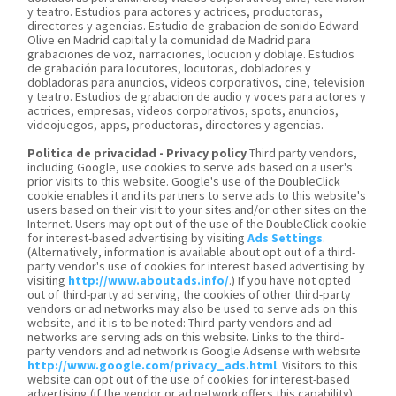
y teatro. Estudios para actores y actrices, productoras,
directores y agencias. Estudio de grabacion de sonido Edward
Olive en Madrid capital y la comunidad de Madrid para
grabaciones de voz, narraciones, locucion y doblaje. Estudios
de grabación para locutores, locutoras, dobladores y
dobladoras para anuncios, videos corporativos, cine, television
y teatro. Estudios de grabacion de audio y voces para actores y
actrices, empresas, videos corporativos, spots, anuncios,
videojuegos, apps, productoras, directores y agencias.
Politica de privacidad - Privacy policy
Third party vendors,
including Google, use cookies to serve ads based on a user's
prior visits to this website. Google's use of the DoubleClick
cookie enables it and its partners to serve ads to this website's
users based on their visit to your sites and/or other sites on the
Internet. Users may opt out of the use of the DoubleClick cookie
for interest-based advertising by visiting
Ads Settings
.
(Alternatively, information is available about opt out of a third-
party vendor's use of cookies for interest based advertising by
visiting
http://www.aboutads.info/
.) If you have not opted
out of third-party ad serving, the cookies of other third-party
vendors or ad networks may also be used to serve ads on this
website, and it is to be noted: Third-party vendors and ad
networks are serving ads on this website. Links to the third-
party vendors and ad network is Google Adsense with website
http://www.google.com/privacy_ads.html
. Visitors to this
website can opt out of the use of cookies for interest-based
advertising (if the vendor or ad network offers this capability).