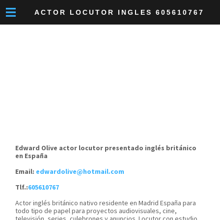
ACTOR LOCUTOR INGLES 605610767
Edward Olive actor locutor presentado inglés británico
en España
Email:
edwardolive@hotmail.com
Tlf.:
605610767
Actor inglés británico nativo residente en Madrid España para
todo tipo de papel para proyectos audiovisuales, cine,
televisión, series, culebrones y anuncios. Locutor con estudio