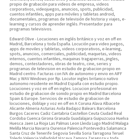
propio de grabación para videos de empresa, videos
corporativos, videojuegos, anuncios, spots, publicidad,
cuentos infantiles, apps para móviles y tabletas android,
documentales, programas de televisión de historia y viajes, e-
learning y cursos de aprender inglés. Presentador para
programas televisivos.
Edward Olive - Locuciones en inglés británico y voz en off en
Madrid, Barcelona y toda España. Locución para video juegos,
apps de moviles y tabletas, videos corporativos, e-learning,
spots, anuncios, comerciales, publicidad, maquetas, videos
internos, cuentos infantiles, maquinas tragaperras, jingles,
demos, contestadores, obras de teatro, cine, series y
programas de television en estudio de grabacion propio en
Madrid centro. Facturas con IVA de autonomo y envio en AIFF
Mac y WAV Windows por ftp. Locutor ingles britanico nativo
autonomo residente en Madrid España con estudio propio.
Locuciones y voz en off en ingles. Locucion profesional en
estudio de grabacion de sonido propio en Madrid Barcelona
Spain & Europe. Servicios de estudio de grabacion de
locuciones, doblaje y voz en off en A Coruna Alava Albacete
Alicante Almeria Asturias Avila Badajoz Balears Barcelona
Burgos Caceres Cadiz Cantabria Castellon Ceuta Ciudad Real
Cordoba Cuenca Girona Granada Guadalajara Guipuzcuoa Huelva
Huesca Jaen La Rioja Las Palmas Leon Lleida Lugo Madrid Malaga
Melilla Murcia Navarra Ourense Palencia Pontevedra Salamanca
Santa Cruz de Tenerife Segovia Sevilla Soria Tarragona Teruel
Toledo Valencia Valladolid Vizcaya Zamora Zaragoza y toda